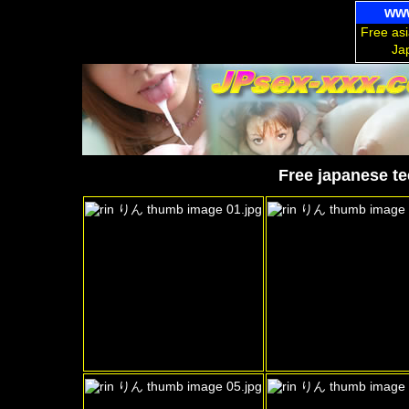
www
Free asi
Ja
Free japanese te